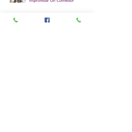
Improvisar Un Comedor
Empresa Mexicana Líder En
Decoración Cumple Su 40
Aniversario
Calavera - A Polanco llegó Doña
Catrina
HUNTER DOUGLAS : Cortinas
Silhouette
Archive