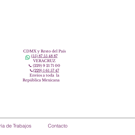
CDMX
y Resto del País
(55) 87 55 48 87
VERACRUZ
📞
(229) 9
21 71 00
📞
(229) 1 61 57 47
Envíos a toda
la
República Mexicana
ría de Trabajos
Contacto