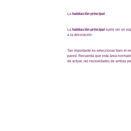
La 
habitación principal
La 
habitación principal
 suele ser un e
a la 
decoración.
Tan importante es seleccionar bien el mob
pared. Recuerda que esta área normalme
de actuar, las necesidades de ambas p